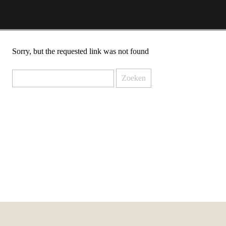
Not Found
Sorry, but the requested link was not found
Zoeken
naar: