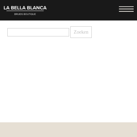
Not Found
Sorry, but the requested link was not found
Zoeken
naar: