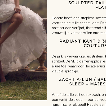
SCULPTED TAIL
FLA
Hecate heeft een strapless sweethe
vormt en de taille accentueert. Da
ontstaat een verfijnd, flatterend 
vrouwelijke vormen willen omarme
RADIANT KANT & 3
COUTUR
De jurk is vervaardigd uit stralend
schittert. De 3D bloemenapplicati
allure toe, waardoor Hecate eruit
vleugje sprookje.
ZACHT A-LIJN / B
SLEEP – MAJE
Vanaf de taille valt de rok zacht 
een verfijnde sleep — perfect vo
romantische rok geeft Hecate een m