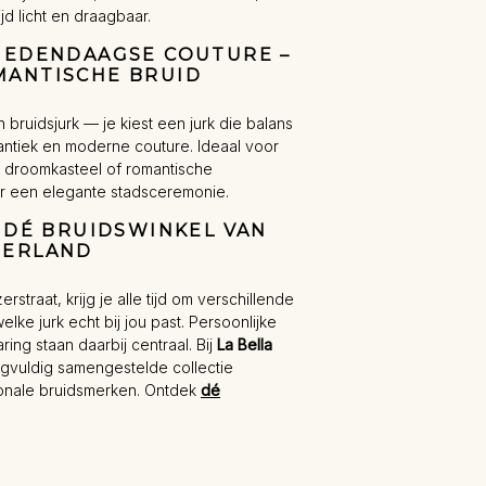
jd licht en draagbaar.
 HEDENDAAGSE COUTURE –
MANTISCHE BRUID
 bruidsjurk — je kiest een jurk die balans
mantiek en moderne couture. Ideaal voor
la, droomkasteel of romantische
or een elegante stadsceremonie.
– DÉ BRUIDSWINKEL VAN
DERLAND
rstraat, krijg je alle tijd om verschillende
elke jurk echt bij jou past. Persoonlijke
ing staan daarbij centraal. Bij
La Bella
gvuldig samengestelde collectie
ionale bruidsmerken. Ontdek
dé