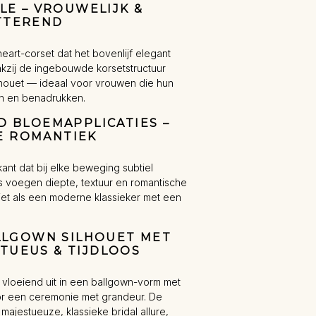
LE – VROUWELIJK &
TTEREND
art-corset dat het bovenlijf elegant
nkzij de ingebouwde korsetstructuur
silhouet — ideaal voor vrouwen die hun
n en benadrukken.
D BLOEMAPPLICATIES –
E ROMANTIEK
 kant dat bij elke beweging subtiel
es voegen diepte, textuur en romantische
ziet als een moderne klassieker met een
ALLGOWN SILHOUET MET
STUEUS & TIJDLOOS
en vloeiend uit in een ballgown-vorm met
or een ceremonie met grandeur. De
ajestueuze, klassieke bridal allure,